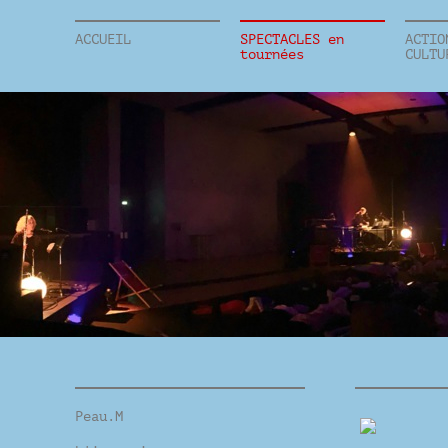
ACCUEIL
SPECTACLES en
ACTIO
tournées
CULTU
Peau.M