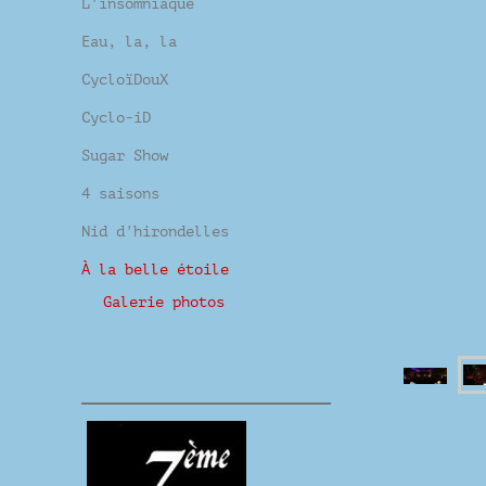
L'insomniaque
Eau, la, la
CycloïDouX
Cyclo-iD
Sugar Show
4 saisons
Nid d'hirondelles
À la belle étoile
Galerie photos