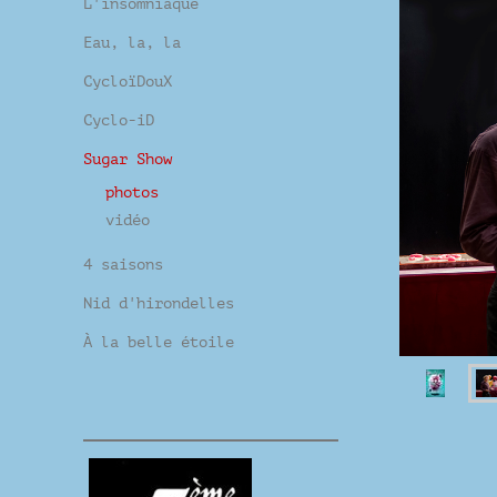
L'insomniaque
Eau, la, la
CycloïDouX
Cyclo-iD
Sugar Show
photos
vidéo
4 saisons
Nid d'hirondelles
À la belle étoile