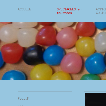
ACCUEIL
SPECTACLES en
ACTIO
tournées
CULTU
Peau.M