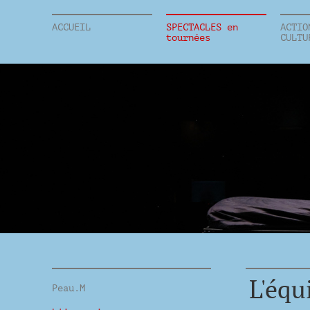
ACCUEIL
SPECTACLES en
ACTIO
tournées
CULTU
L'équ
Peau.M