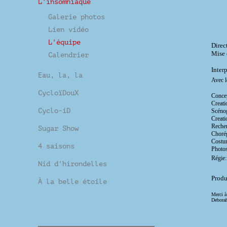
L'insomniaque
Galerie photos
Lien vidéo
L'équipe
Direc
Mise 
Calendrier
Inter
Eau, la, la
Avec 
CycloïDouX
Concep
Creati
Cyclo-iD
Scéno
Creat
Reche
Sugar Show
Choré
Costu
4 saisons
Photo
Régie
Nid d'hirondelles
Produ
À la belle étoile
Merci 
Debor