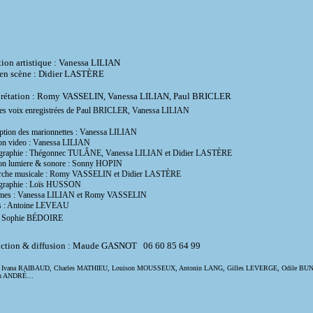
tion artistique : Vanessa LILIAN
en scène : Didier LASTÈRE
prétation : Romy VASSELIN, Vanessa LILIAN, Paul BRICLER
les voix enregistrées de Paul BRICLER, Vanessa LILIAN
tion des marionnettes : Vanessa LILIAN
on video : Vanessa LILIAN
graphie : Thégonnec TULÂNE, Vanessa LILIAN et Didier LASTÈRE
ion lumiere & sonore : Sonny HOPIN
rche musicale : Romy VASSELIN et Didier LASTÈRE
graphie : Loïs HUSSON
mes : Vanessa LILIAN et Romy VASSELIN
s : Antoine LEVEAU
: Sophie BÉDOIRE
ction & diffusion : Maude GASNOT 06 60 85 64 99
à Ivana RAIBAUD, Charles MATHIEU, Louison MOUSSEUX, Antonin LANG, Gilles LEVERGE, Odile BUN
ah ANDRÉ…