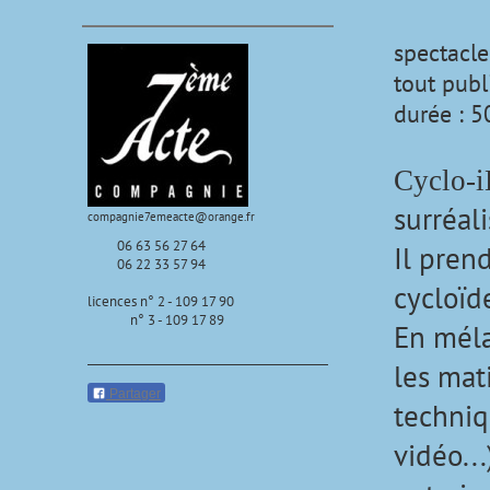
spectacle
tout publ
durée : 
Cyclo-
surréali
compagnie7emeacte@orange.fr
06 63 56 27 64
Il pren
06 22 33 57 94
cycloïd
licences n° 2 - 109 17 90
n° 3 - 109 17 89
En méla
les mati
Partager
techniq
vidéo..