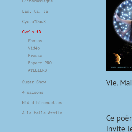
L'insomniaque
Eau, la, la
CycloïDouX
Cyclo-iD
Photos
Vidéo
Presse
Espace PRO
ATELIERS
Vie. Mai
Sugar Show
4 saisons
Nid d'hirondelles
À la belle étoile
Ce poèm
invite l