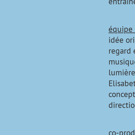
entrain
équipe 
idée or
regard 
musique
lumière
Elisab
concept
directi
co-prod