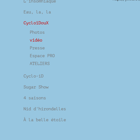
L'insomniaque
Eau, la, la
CycloïDouX
Photos
vidéo
Presse
Espace PRO
ATELIERS
Cyclo-iD
Sugar Show
4 saisons
Nid d'hirondelles
À la belle étoile