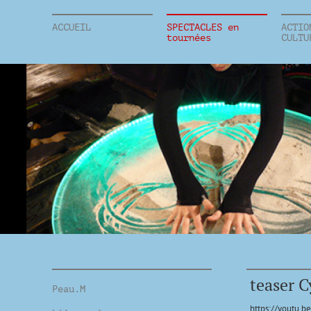
ACCUEIL
SPECTACLES en
ACTIO
tournées
CULTU
teaser 
Peau.M
https://youtu.